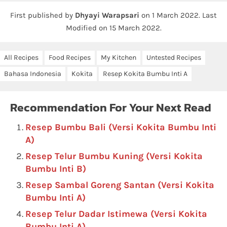
First published by
Dhyayi Warapsari
on
1 March 2022
.
Last
Modified on 15 March 2022.
All Recipes
Food Recipes
My Kitchen
Untested Recipes
Bahasa Indonesia
Kokita
Resep Kokita Bumbu Inti A
Recommendation For Your Next Read
Resep Bumbu Bali (Versi Kokita Bumbu Inti
A)
Resep Telur Bumbu Kuning (Versi Kokita
Bumbu Inti B)
Resep Sambal Goreng Santan (Versi Kokita
Bumbu Inti A)
Resep Telur Dadar Istimewa (Versi Kokita
Bumbu Inti A)