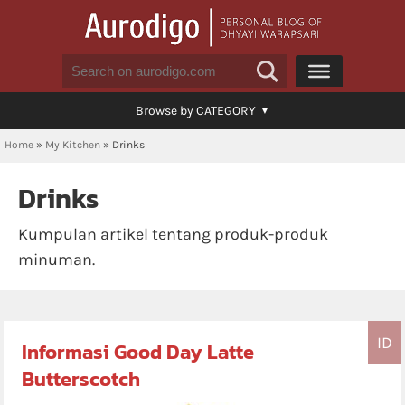
Browse by CATEGORY
Home
»
My Kitchen
»
Drinks
Drinks
Kumpulan artikel tentang produk-produk
minuman.
ID
Informasi Good Day Latte
Butterscotch