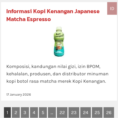
ID
Informasi Kopi Kenangan Japanese
Matcha Espresso
Komposisi, kandungan nilai gizi, izin BPOM,
kehalalan, produsen, dan distributor minuman
kopi botol rasa matcha merek Kopi Kenangan.
17 January 2026
1
2
3
4
5
…
22
23
24
25
26