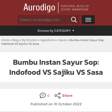
Browse by CATEGORY
Home
»
Blog
»
My Kitchen
»
Ingredients
»
Spice
»
Bumbu Instan Sayur Sop:
Indofood VS Sajiku VS Sasa
Bumbu Instan Sayur Sop:
Indofood VS Sajiku VS Sasa
0
Share
Published on 10 October 2022