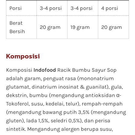
Porsi
3-4 porsi
3-4 porsi
4 porsi
Berat
20 gram
19 gram
20 gram
Bersih
Komposisi
Komposisi
Indofood
Racik Bumbu Sayur Sop
adalah garam, penguat rasa (mononatrium
glutamat, dinatrium inosinat & guanilat), gula,
dekstrin, bumbu (mengandung antioksidan α-
Tokoferol, susu, kedelai, telur), rempah-rempah
(mengandung bawang putih 3,5% (mengandung
gluten), lada 1,5%, seledri 0,5%), dan perisa
sintetik. Mengandung alergen berupa susu,