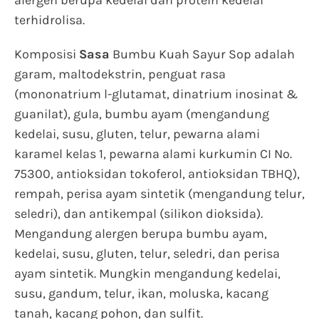
alergen berupa kedelai dan protein kedelai
terhidrolisa.
Komposisi
Sasa
Bumbu Kuah Sayur Sop adalah
garam, maltodekstrin, penguat rasa
(mononatrium l-glutamat, dinatrium inosinat &
guanilat), gula, bumbu ayam (mengandung
kedelai, susu, gluten, telur, pewarna alami
karamel kelas 1, pewarna alami kurkumin CI No.
75300, antioksidan tokoferol, antioksidan TBHQ),
rempah, perisa ayam sintetik (mengandung telur,
seledri), dan antikempal (silikon dioksida).
Mengandung alergen berupa bumbu ayam,
kedelai, susu, gluten, telur, seledri, dan perisa
ayam sintetik. Mungkin mengandung kedelai,
susu, gandum, telur, ikan, moluska, kacang
tanah, kacang pohon, dan sulfit.