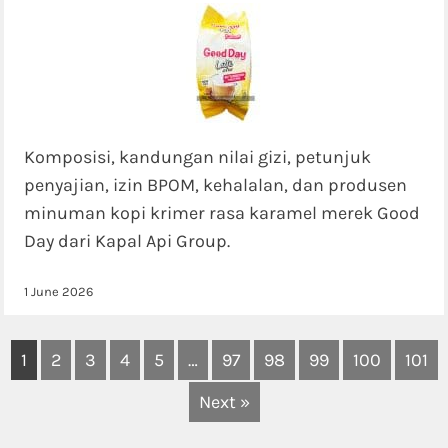
Komposisi, kandungan nilai gizi, petunjuk
penyajian, izin BPOM, kehalalan, dan produsen
minuman kopi krimer rasa karamel merek Good
Day dari Kapal Api Group.
1 June 2026
1
2
3
4
5
…
97
98
99
100
101
Next »