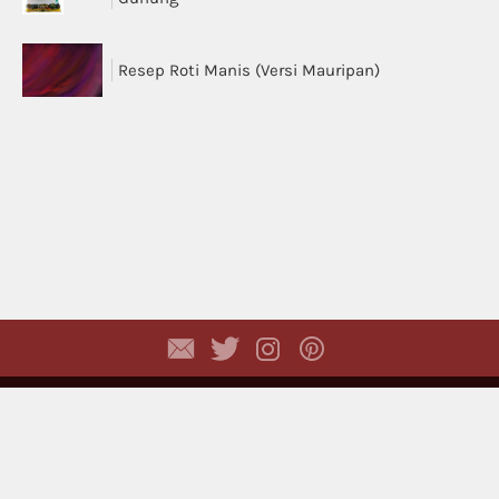
Resep Roti Manis (Versi Mauripan)
Copyright © 2026,
Dhyayi Warapsari
. All rights
reserved. (
Disclaimer
)