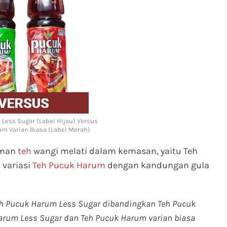
Less Sugar (Label Hijau) Versus
m Varian Biasa (Label Merah)
uman
teh
wangi melati dalam kemasan, yaitu Teh
 variasi
Teh Pucuk Harum
dengan kandungan gula
h Pucuk Harum Less Sugar dibandingkan Teh Pucuk
rum Less Sugar dan Teh Pucuk Harum varian biasa