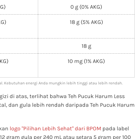
KG)
0 g (0% AKG)
KG)
18 g (5% AKG)
18 g
AKG)
10 mg (1% AKG)
l. Kebutuhan energi Anda mungkin lebih tinggi atau lebih rendah.
izi di atas, terlihat bahwa Teh Pucuk Harum Less
tal, dan gula lebih rendah daripada Teh Pucuk Harum
mkan
logo "Pilihan Lebih Sehat" dari BPOM
pada label
 gram gula per 240 mL atau setara 5 gram per 100