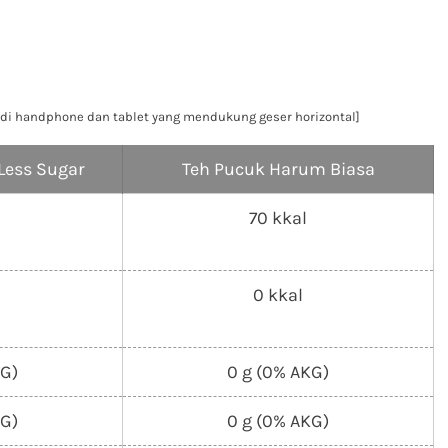
au di handphone dan tablet yang mendukung geser horizontal]
Less Sugar
Teh Pucuk Harum Biasa
70 kkal
0 kkal
KG)
0 g (0% AKG)
KG)
0 g (0% AKG)