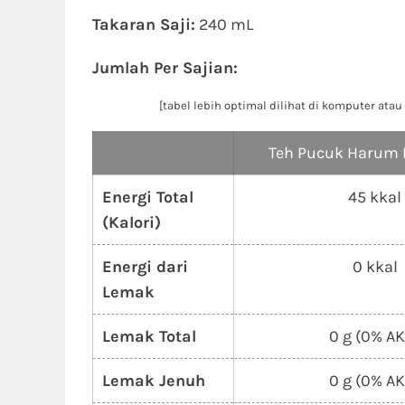
Takaran Saji:
240 mL
Jumlah Per Sajian:
[tabel lebih optimal dilihat di komputer at
Teh Pucuk Harum 
Energi Total
45 kkal
(Kalori)
Energi dari
0 kkal
Lemak
Lemak Total
0 g (0% A
Lemak Jenuh
0 g (0% A