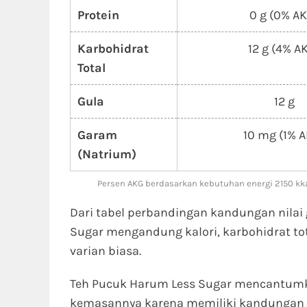
Protein
0 g (0% A
Karbohidrat
12 g (4% A
Total
Gula
12 g
Garam
10 mg (1% 
(Natrium)
Persen AKG berdasarkan kebutuhan energi 2150 kka
Dari tabel perbandingan kandungan nilai g
Sugar mengandung kalori, karbohidrat to
varian biasa.
Teh Pucuk Harum Less Sugar mencantu
kemasannya karena memiliki kandungan 12