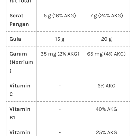
rat Total
Serat
5 g (16% AKG)
7 g (24% AKG)
Pangan
Gula
15 g
20 g
Garam
35 mg (2% AKG)
65 mg (4% AKG)
(Natrium
)
Vitamin
-
6% AKG
C
Vitamin
-
40% AKG
B1
Vitamin
-
25% AKG