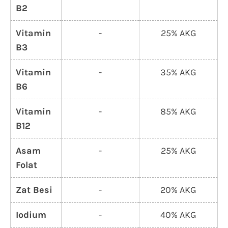
B2
Vitamin
-
25% AKG
B3
Vitamin
-
35% AKG
B6
Vitamin
-
85% AKG
B12
Asam
-
25% AKG
Folat
Zat Besi
-
20% AKG
Iodium
-
40% AKG