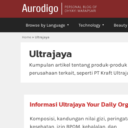
Browse by Language
Technology
Beauty
Home
»
Ultrajaya
Ultrajaya
Kumpulan artikel tentang produk-produk 
perusahaan terkait, seperti PT Kraft Ultraj
Informasi Ultrajaya Your Daily Org
Komposisi, kandungan nilai gizi, peringa
kesehatan, izin BPOM, kehalalan, dan