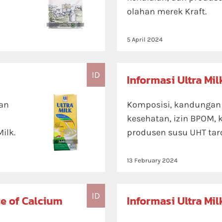
olahan merek Kraft.
5 April 2024
ID
Informasi Ultra Mil
tan
Komposisi, kandungan n
kesehatan, izin BPOM, 
ilk.
produsen susu UHT taro
13 February 2024
ID
ce of Calcium
Informasi Ultra Mi