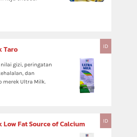
ID
k Taro
ilai gizi, peringatan
kehalalan, dan
 merek Ultra Milk.
ID
lk Low Fat Source of Calcium