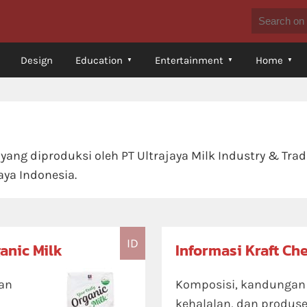
Design
Education
Entertainment
Home
yang diproduksi oleh PT Ultrajaya Milk Industry & Tr
aya Indonesia.
ID
anic Milk
Informasi Kraft Ch
tan
Komposisi, kandungan ni
kehalalan, dan produs