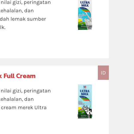
ilai gizi, peringatan
kehalalan, dan
ndah lemak sumber
lk.
ID
k Full Cream
ilai gizi, peringatan
kehalalan, dan
 cream merek Ultra