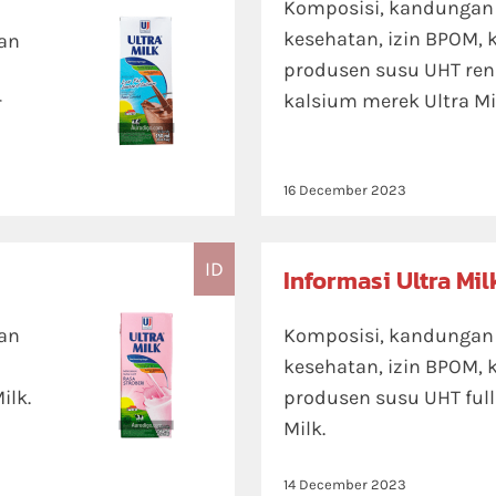
Komposisi, kandungan n
kesehatan, izin BPOM, 
tan
produsen susu UHT re
kalsium merek Ultra Mi
r
16 December 2023
ID
Informasi Ultra Mil
tan
Komposisi, kandungan n
kesehatan, izin BPOM, 
ilk.
produsen susu UHT full
Milk.
14 December 2023