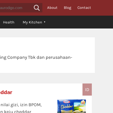
About
Blog
Contact
Health
My Kitchen
ading Company Tbk dan perusahaan-
ID
eddar
lai gizi, izin BPOM,
en keju cheddar