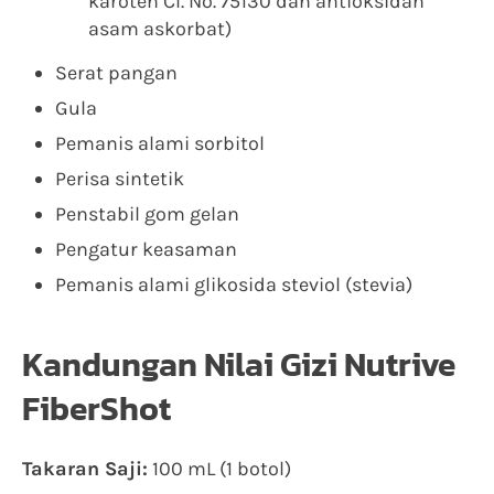
karoten CI. No. 75130 dan antioksidan
asam askorbat)
Serat pangan
Gula
Pemanis alami sorbitol
Perisa sintetik
Penstabil gom gelan
Pengatur keasaman
Pemanis alami glikosida steviol (stevia)
Kandungan Nilai Gizi Nutrive
FiberShot
Takaran Saji:
100 mL (1 botol)