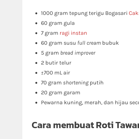
1000 gram tepung terigu Bogasari
Cak
60 gram gula
7 gram
ragi instan
60 gram susu
full cream
bubuk
5 gram
bread improver
2 butir telur
±700 mL air
70 gram
shortening
putih
20 gram garam
Pewarna kuning, merah, dan hijau se
Cara membuat Roti Tawar