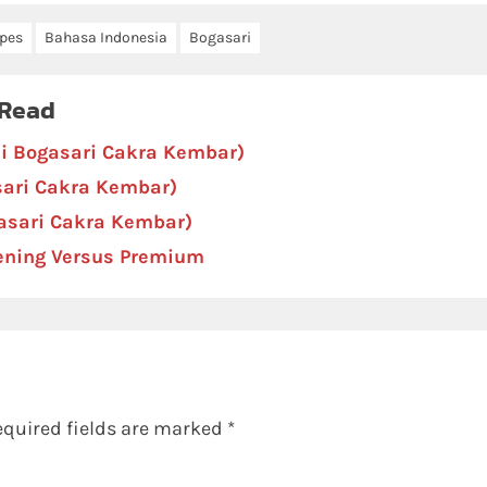
ipes
Bahasa Indonesia
Bogasari
 Read
si Bogasari Cakra Kembar)
sari Cakra Kembar)
gasari Cakra Kembar)
ening Versus Premium
equired fields are marked
*