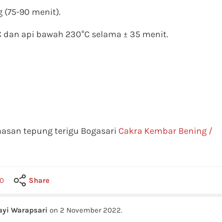
(75-90 menit).
C dan api bawah 230°C selama ± 35 menit.
masan tepung terigu Bogasari
Cakra Kembar Bening /
0
Share
ayi Warapsari
on
2 November 2022
.