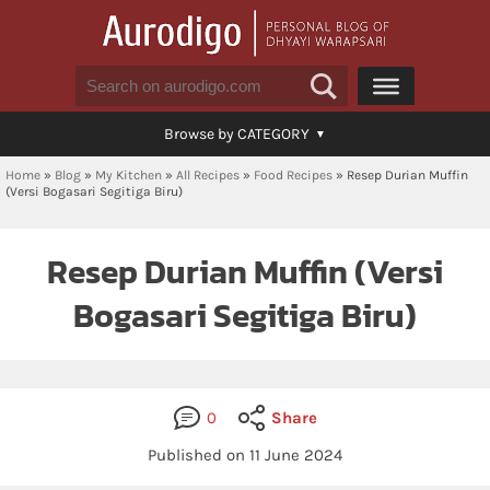
Browse by CATEGORY
Home
»
Blog
»
My Kitchen
»
All Recipes
»
Food Recipes
»
Resep Durian Muffin
(Versi Bogasari Segitiga Biru)
Resep Durian Muffin (Versi
Bogasari Segitiga Biru)
0
Share
Published on 11 June 2024