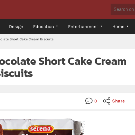
Design
Education
Entertainment
Home
olate Short Cake Cream Biscuits
hocolate Short Cake Cream
iscuits
0
Share