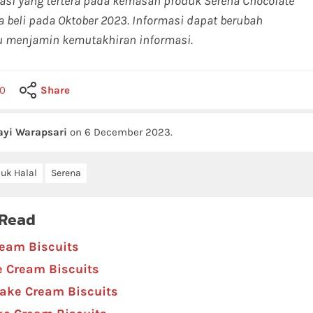
masi yang tertera pada kemasan produk Serena Chocolate
 beli pada Oktober 2023. Informasi dapat berubah
lu menjamin kemutakhiran informasi.
0
Share
ayi Warapsari
on
6 December 2023
.
uk Halal
Serena
 Read
ream Biscuits
e Cream Biscuits
Cake Cream Biscuits