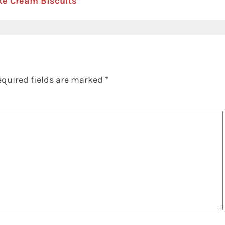
ke Cream Biscuits
equired fields are marked
*