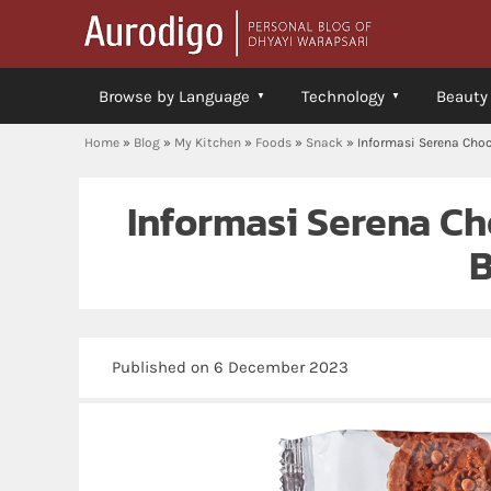
Browse by Language
Technology
Beauty
Home
»
Blog
»
My Kitchen
»
Foods
»
Snack
»
Informasi Serena Choc
Informasi Serena C
B
Published on 6 December 2023