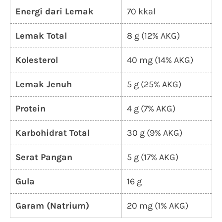
Energi dari Lemak
70 kkal
Lemak Total
8 g (12% AKG)
Kolesterol
40 mg (14% AKG)
Lemak Jenuh
5 g (25% AKG)
Protein
4 g (7% AKG)
Karbohidrat Total
30 g (9% AKG)
Serat Pangan
5 g (17% AKG)
Gula
16 g
Garam (Natrium)
20 mg (1% AKG)