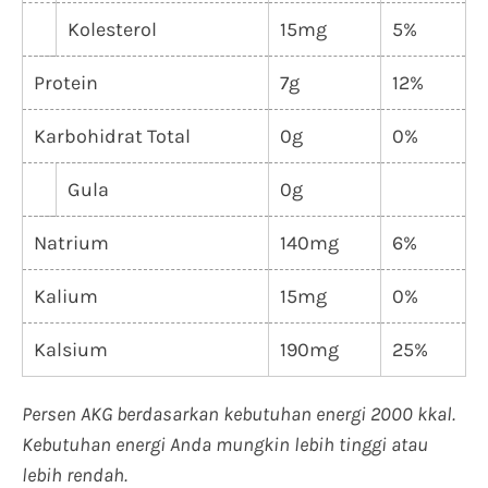
Kolesterol
15mg
5%
Protein
7g
12%
Karbohidrat Total
0g
0%
Gula
0g
Natrium
140mg
6%
Kalium
15mg
0%
Kalsium
190mg
25%
Persen AKG berdasarkan kebutuhan energi 2000 kkal.
Kebutuhan energi Anda mungkin lebih tinggi atau
lebih rendah.