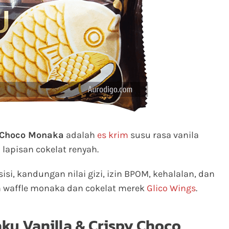
y Choco Monaka
adalah
es krim
susu rasa vanila
lapisan cokelat renyah.
sisi, kandungan nilai gizi, izin BPOM, kehalalan, dan
n waffle monaka dan cokelat merek
Glico Wings
.
ku Vanilla & Crispy Choco