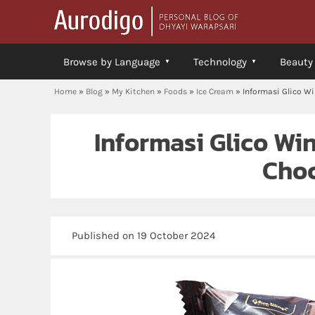
Browse by Language
Technology
Beauty
Home
»
Blog
»
My Kitchen
»
Foods
»
Ice Cream
»
Informasi Glico W
Informasi Glico Wi
Cho
Published on 19 October 2024