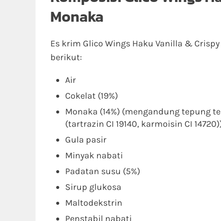
Monaka
Es krim Glico Wings Haku Vanilla & Cris
berikut:
Air
Cokelat (19%)
Monaka (14%) (mengandung tepung ter
(tartrazin CI 19140, karmoisin CI 14720)
Gula pasir
Minyak nabati
Padatan susu (5%)
Sirup glukosa
Maltodekstrin
Penstabil nabati