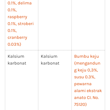
0.1%, delima
0.1%,
raspberry
0.1%, stroberi
0.1%,
cranberry
0.03%)
Kalsium
Kalsium
Bumbu keju
karbonat
karbonat
(mengandun
g keju 0,3%,
susu 0.3%,
pewarna
alami ekstrak
anato CI. No.
75120)