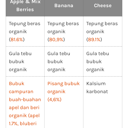
Apple & Mix
Banana
Cheese
Berries
Tepung beras
Tepung beras
Tepung beras
organik
organik
organik
(
81.6%
)
(
80,9%
)
(
89.1%
)
Gula tebu
Gula tebu
Gula tebu
bubuk
bubuk
bubuk
organik
organik
organik
Bubuk
Pisang bubuk
Kalsium
campuran
organik
karbonat
buah-buahan
(4,6%)
apel dan beri
organik (apel
1.7%, bluberi