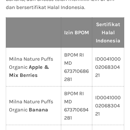
dan bersertifikat Halal Indonesia.
Sertifikat
Izin BPOM
Halal
Indonesia
BPOM RI
Milna Nature Puffs
ID0041000
MD
Organic
Apple &
02068304
673710686
Mix Berries
21
281
BPOM RI
ID0041000
Milna Nature Puffs
MD
02068304
Organic
Banana
673710694
21
281