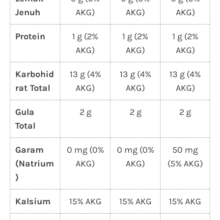
Jenuh
AKG)
AKG)
AKG)
Protein
1 g (2%
1 g (2%
1 g (2%
AKG)
AKG)
AKG)
Karbohid
13 g (4%
13 g (4%
13 g (4%
rat Total
AKG)
AKG)
AKG)
Gula
2 g
2 g
2 g
Total
Garam
0 mg (0%
0 mg (0%
50 mg
(Natrium
AKG)
AKG)
(5% AKG)
)
Kalsium
15% AKG
15% AKG
15% AKG