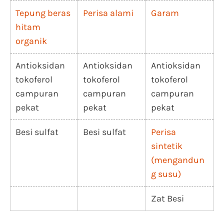
Tepung beras
Perisa alami
Garam
hitam
organik
Antioksidan
Antioksidan
Antioksidan
tokoferol
tokoferol
tokoferol
campuran
campuran
campuran
pekat
pekat
pekat
Besi sulfat
Besi sulfat
Perisa
sintetik
(mengandun
g susu)
Zat Besi