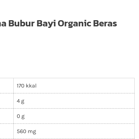
na Bubur Bayi Organic Beras
170 kkal
4 g
0 g
560 mg