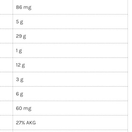
86 mg
5 g
29 g
1 g
12 g
3 g
6 g
60 mg
27% AKG