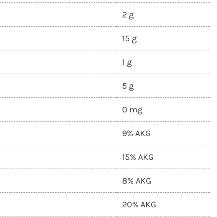
2 g
15 g
1 g
5 g
0 mg
9% AKG
15% AKG
8% AKG
20% AKG