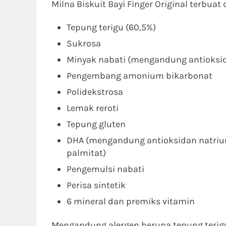
Milna Biskuit Bayi Finger Original terbuat
Tepung terigu (60,5%)
Sukrosa
Minyak nabati (mengandung antioksid
Pengembang amonium bikarbonat
Polidekstrosa
Lemak reroti
Tepung gluten
DHA (mengandung antioksidan natrium
palmitat)
Pengemulsi nabati
Perisa sintetik
6 mineral dan premiks vitamin
Mengandung alergen berupa tepung terigu