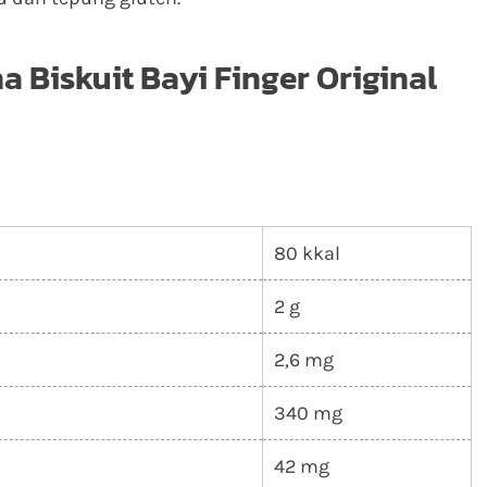
a Biskuit Bayi Finger Original
80 kkal
2 g
2,6 mg
340 mg
42 mg