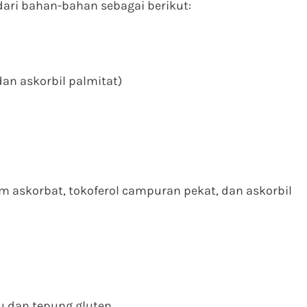
 dari bahan-bahan sebagai berikut:
an askorbil palmitat)
 askorbat, tokoferol campuran pekat, dan askorbil
 dan tepung gluten.