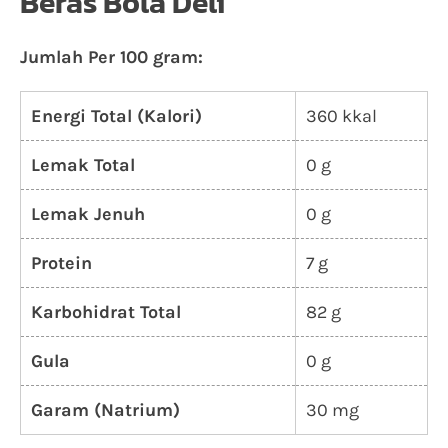
Beras Bola Deli
Jumlah Per 100 gram:
Energi Total (Kalori)
360 kkal
Lemak Total
0 g
Lemak Jenuh
0 g
Protein
7 g
Karbohidrat Total
82 g
Gula
0 g
Garam (Natrium)
30 mg