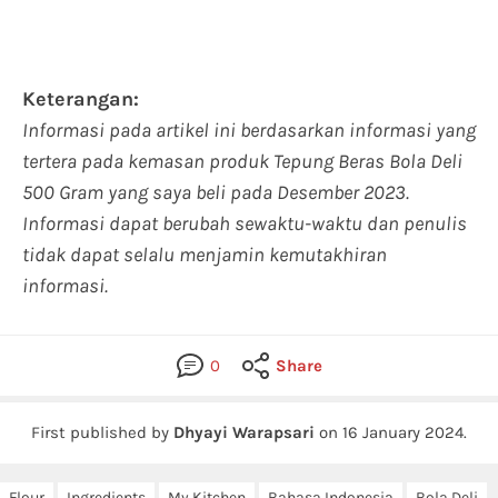
Keterangan:
Informasi pada artikel ini berdasarkan informasi yang
tertera pada kemasan produk Tepung Beras Bola Deli
500 Gram yang saya beli pada Desember 2023.
Informasi dapat berubah sewaktu-waktu dan penulis
tidak dapat selalu menjamin kemutakhiran
informasi.
0
Share
First published by
Dhyayi Warapsari
on
16 January 2024
.
Flour
Ingredients
My Kitchen
Bahasa Indonesia
Bola Deli