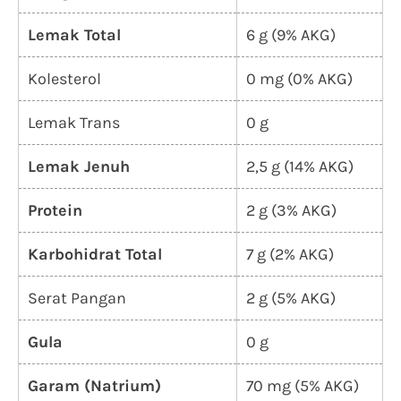
Lemak Total
6 g (9% AKG)
Kolesterol
0 mg (0% AKG)
Lemak Trans
0 g
Lemak Jenuh
2,5 g (14% AKG)
Protein
2 g (3% AKG)
Karbohidrat Total
7 g (2% AKG)
Serat Pangan
2 g (5% AKG)
Gula
0 g
Garam (Natrium)
70 mg (5% AKG)