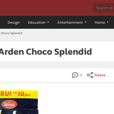
Design
Education
Entertainment
Home
 Choco Splendid
Arden Choco Splendid
0
Share