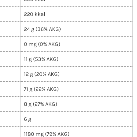
220 kkal
24 g (36% AKG)
0 mg (0% AKG)
11 g (53% AKG)
12 g (20% AKG)
71 g (22% AKG)
8 g (27% AKG)
6 g
1180 mg (79% AKG)