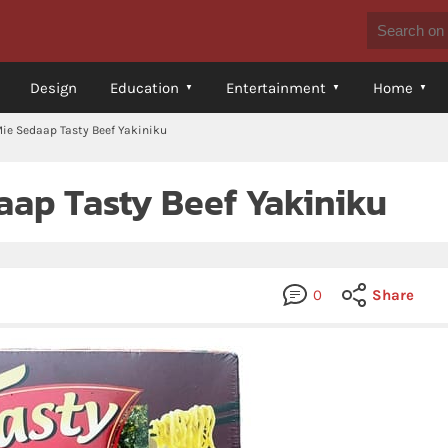
Design
Education
Entertainment
Home
Mie Sedaap Tasty Beef Yakiniku
aap Tasty Beef Yakiniku
0
Share