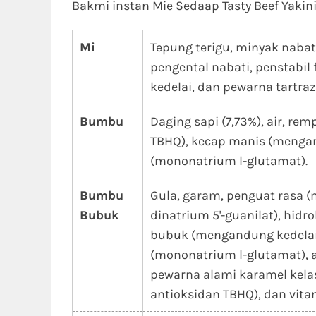
Bakmi instan Mie Sedaap Tasty Beef Yakin
Mi
Tepung terigu, minyak naba
pengental nabati, penstabil 
kedelai, dan pewarna tartrazi
Bumbu
Daging sapi (7,73%), air, r
TBHQ), kecap manis (mengan
(mononatrium l-glutamat).
Bumbu
Gula, garam, penguat rasa (
Bubuk
dinatrium 5'-guanilat), hidr
bubuk (mengandung kedelai)
(mononatrium l-glutamat), 
pewarna alami karamel kela
antioksidan TBHQ), dan vita