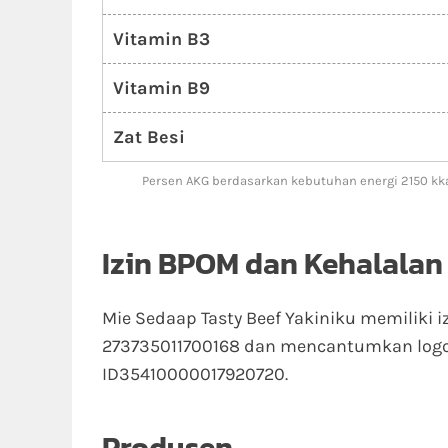
Vitamin B3
Vitamin B9
Zat Besi
Persen AKG berdasarkan kebutuhan energi 2150 kka
Izin BPOM dan Kehalalan
Mie Sedaap Tasty Beef Yakiniku memiliki 
273735011700168 dan mencantumkan logo 
ID35410000017920720.
Produsen