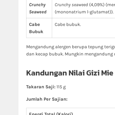
Crunchy
Crunchy seaweed
(4,09%) (me
Seaweed
(mononatrium l-glutamat)).
Cabe
Cabe bubuk.
Bubuk
Mengandung alergen berupa tepung terigu, 
dan kecap bubuk. Mungkin mengandung 
Kandungan Nilai Gizi Mie
Takaran Saji:
115 g
Jumlah Per Sajian:
Energi Total (Kalori)