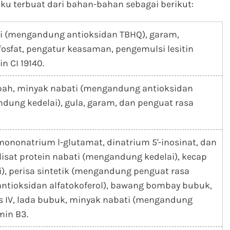
iku terbuat dari bahan-bahan sebagai berikut:
ti (mengandung antioksidan TBHQ), garam,
fosfat, pengatur keasaman, pengemulsi lesitin
n CI 19140.
empah, minyak nabati (mengandung antioksidan
dung kedelai), gula, garam, dan penguat rasa
mononatrium l-glutamat, dinatrium 5'-inosinat, dan
olisat protein nabati (mengandung kedelai), kecap
, perisa sintetik (mengandung penguat rasa
antioksidan alfatokoferol), bawang bombay bubuk,
s IV, lada bubuk, minyak nabati (mengandung
min B3.