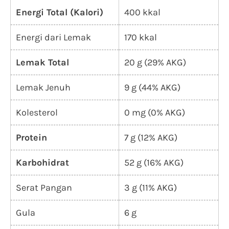
Energi Total (Kalori)
400 kkal
Energi dari Lemak
170 kkal
Lemak Total
20 g (29% AKG)
Lemak Jenuh
9 g (44% AKG)
Kolesterol
0 mg (0% AKG)
Protein
7 g (12% AKG)
Karbohidrat
52 g (16% AKG)
Serat Pangan
3 g (11% AKG)
Gula
6 g