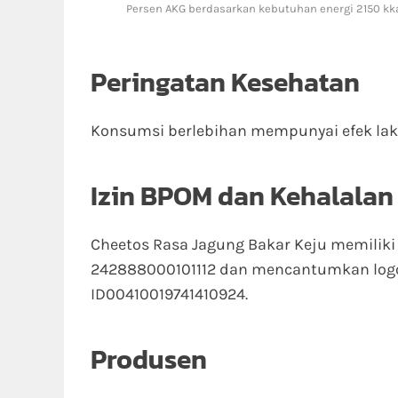
Persen AKG berdasarkan kebutuhan energi 2150 kka
Peringatan Kesehatan
Konsumsi berlebihan mempunyai efek laks
Izin BPOM dan Kehalalan
Cheetos Rasa Jagung Bakar Keju memiliki
242888000101112 dan mencantumkan logo 
ID00410019741410924.
Produsen