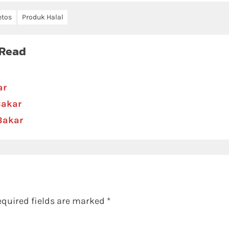
etos
Produk Halal
 Read
ar
Bakar
 Bakar
equired fields are marked
*