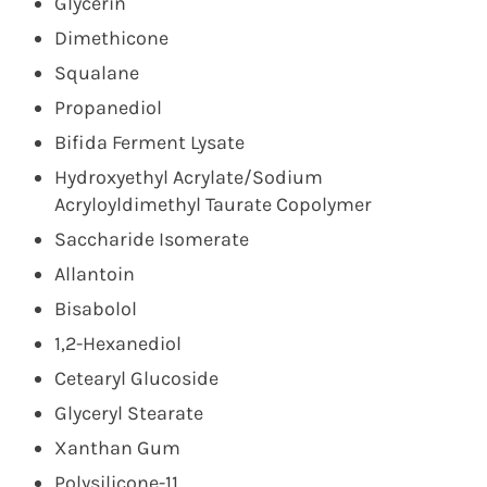
Glycerin
Dimethicone
Squalane
Propanediol
Bifida Ferment Lysate
Hydroxyethyl Acrylate/Sodium
Acryloyldimethyl Taurate Copolymer
Saccharide Isomerate
Allantoin
Bisabolol
1,2-Hexanediol
Cetearyl Glucoside
Glyceryl Stearate
Xanthan Gum
Polysilicone-11