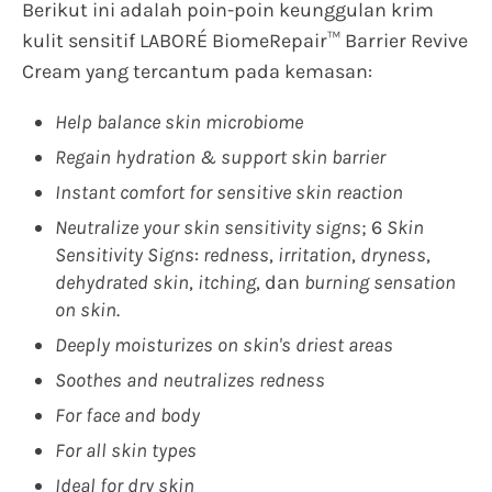
Berikut ini adalah poin-poin keunggulan krim
kulit sensitif LABORÉ BiomeRepair™ Barrier Revive
Cream yang tercantum pada kemasan:
Help balance skin microbiome
Regain hydration & support skin barrier
Instant comfort for sensitive skin reaction
Neutralize your skin sensitivity signs
; 6
Skin
Sensitivity Signs
:
redness
,
irritation
,
dryness
,
dehydrated skin
,
itching
, dan
burning sensation
on skin
.
Deeply moisturizes on skin's driest areas
Soothes and neutralizes redness
For face and body
For all skin types
Ideal for dry skin