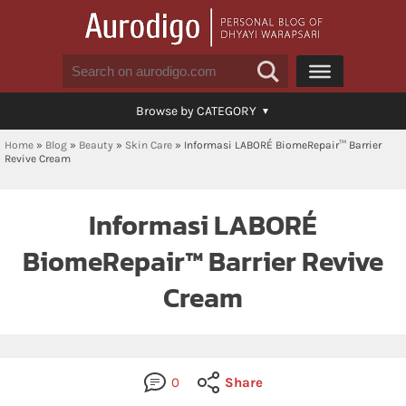
Browse by CATEGORY
Home
»
Blog
»
Beauty
»
Skin Care
»
Informasi LABORÉ BiomeRepair™ Barrier
Revive Cream
Informasi LABORÉ
BiomeRepair™ Barrier Revive
Cream
0
Share