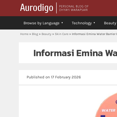
Browse by Language
Technology
Beauty
Home
»
Blog
»
Beauty
»
Skin Care
»
Informasi Emina Water Barrier 
Informasi Emina Wa
Published on 17 February 2026