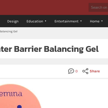
Design
Education
Entertainment
Home
Balancing Gel
ter Barrier Balancing Gel
0
Share