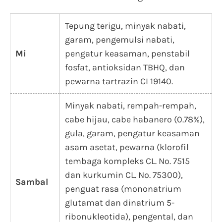
Tepung terigu, minyak nabati,
garam, pengemulsi nabati,
Mi
pengatur keasaman, penstabil
fosfat, antioksidan TBHQ, dan
pewarna tartrazin CI 19140.
Minyak nabati, rempah-rempah,
cabe hijau, cabe habanero (0.78%),
gula, garam, pengatur keasaman
asam asetat, pewarna (klorofil
tembaga kompleks CL. No. 7515
dan kurkumin CL. No. 75300),
Sambal
penguat rasa (mononatrium
glutamat dan dinatrium 5-
ribonukleotida), pengental, dan