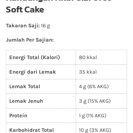
Soft Cake
Takaran Saji:
16 g
Jumlah Per Sajian:
Energi Total (Kalori)
80 kkal
Energi dari Lemak
35 kkal
Lemak Total
4 g (6% AKG)
Lemak Jenuh
3 g (15% AKG)
Protein
1 g (1% AKG)
Karbohidrat Total
10 g (3% AKG)