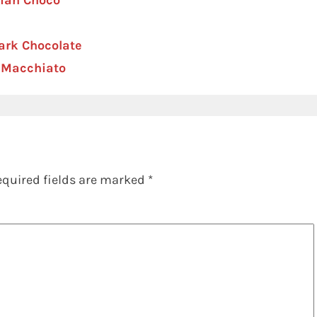
gian Choco
ark Chocolate
o Macchiato
equired fields are marked
*