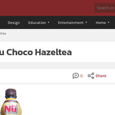
Design
Education
Entertainment
Home
eltea
Nu Choco Hazeltea
0
Share