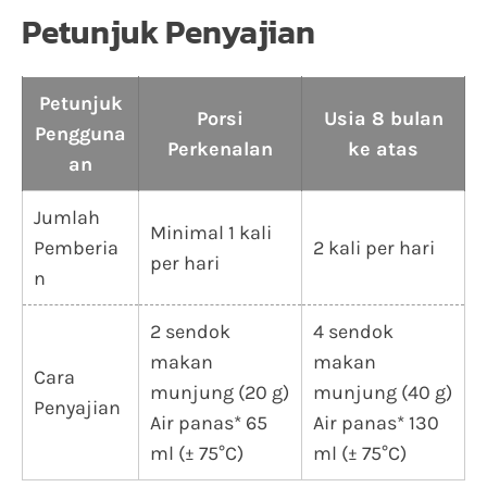
Petunjuk Penyajian
Petunjuk
Porsi
Usia 8 bulan
Pengguna
Perkenalan
ke atas
an
Jumlah
Minimal 1 kali
Pemberia
2 kali per hari
per hari
n
2 sendok
4 sendok
makan
makan
Cara
munjung (20 g)
munjung (40 g)
Penyajian
Air panas* 65
Air panas* 130
ml (± 75°C)
ml (± 75°C)