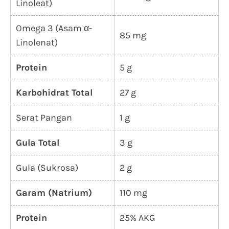
Linoleat)
Omega 3 (Asam α-
85 mg
Linolenat)
Protein
5 g
Karbohidrat Total
27 g
Serat Pangan
1 g
Gula Total
3 g
Gula (Sukrosa)
2 g
Garam (Natrium)
110 mg
Protein
25% AKG