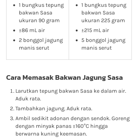
1 bungkus tepung
1 bungkus tepung
bakwan Sasa
bakwan Sasa
ukuran 90 gram
ukuran 225 gram
±86 mL air
±215 mL air
2 bonggol jagung
5 bonggol jagung
manis serut
manis serut
Cara Memasak Bakwan Jagung Sasa
Larutkan tepung bakwan Sasa ke dalam air.
Aduk rata.
Tambahkan jagung. Aduk rata.
Ambil sedikit adonan dengan sendok. Goreng
dengan minyak panas ±160°C hingga
berwarna kuning keemasan.