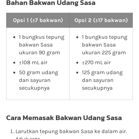
Bahan Bakwan Udang Sasa
Opsi 1 (±7 bakwan)
Opsi 2 (±17 bakwan)
1 bungkus tepung
1 bungkus tepung
bakwan Sasa
bakwan Sasa
ukuran 90 gram
ukuran 225 gram
±108 mL air
±270 mL air
50 gram udang
125 gram udang
dan sayuran
dan sayuran
secukupnya
secukupnya
Cara Memasak Bakwan Udang Sasa
Larutkan tepung bakwan Sasa ke dalam air.