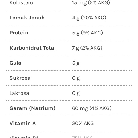
Kolesterol
15 mg (5% AKG)
Lemak Jenuh
4 g (20% AKG)
Protein
5 g (9% AKG)
Karbohidrat Total
7 g (2% AKG)
Gula
5 g
Sukrosa
0 g
Laktosa
0 g
Garam (Natrium)
60 mg (4% AKG)
Vitamin A
20% AKG