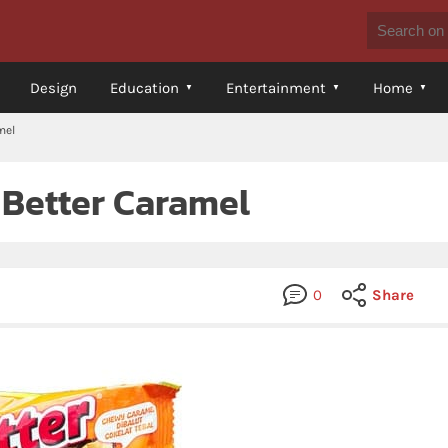
Design
Education
Entertainment
Home
mel
 Better Caramel
0
Share