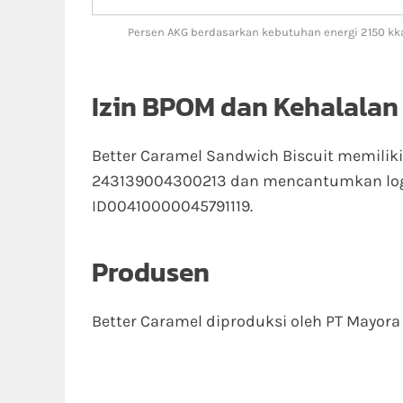
Persen AKG berdasarkan kebutuhan energi 2150 kka
Izin BPOM dan Kehalalan
Better Caramel Sandwich Biscuit memiliki
243139004300213 dan mencantumkan logo 
ID00410000045791119.
Produsen
Better Caramel diproduksi oleh PT Mayora 