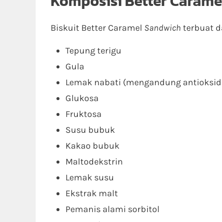
Komposisi Better Carame
Biskuit Better Caramel
Sandwich
terbuat d
Tepung terigu
Gula
Lemak nabati (mengandung antioksid
Glukosa
Fruktosa
Susu bubuk
Kakao bubuk
Maltodekstrin
Lemak susu
Ekstrak malt
Pemanis alami sorbitol