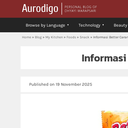
Browse by Language
Technology
Beauty
Home
»
Blog
»
My Kitchen
»
Foods
»
Snack
»
Informasi Better Cara
Informasi
Published on 19 November 2025