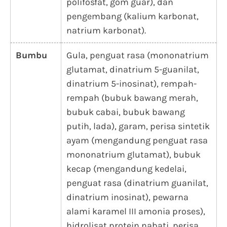
polifosfat, gom guar), dan
pengembang (kalium karbonat,
natrium karbonat).
Bumbu
Gula, penguat rasa (mononatrium
glutamat, dinatrium 5-guanilat,
dinatrium 5-inosinat), rempah-
rempah (bubuk bawang merah,
bubuk cabai, bubuk bawang
putih, lada), garam, perisa sintetik
ayam (mengandung penguat rasa
mononatrium glutamat), bubuk
kecap (mengandung kedelai,
penguat rasa (dinatrium guanilat,
dinatrium inosinat), pewarna
alami karamel III amonia proses),
hidrolisat protein nabati, perisa