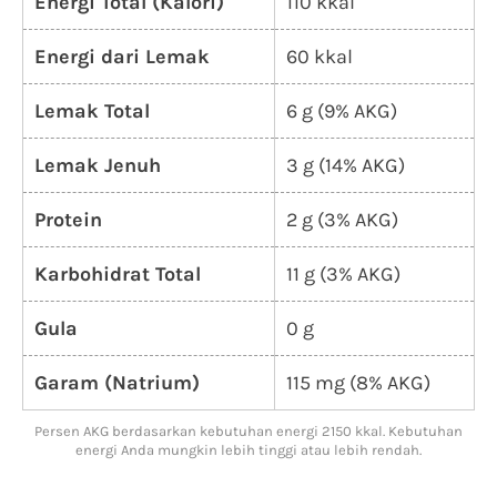
Energi Total (Kalori)
110 kkal
Energi dari Lemak
60 kkal
Lemak Total
6 g (9% AKG)
Lemak Jenuh
3 g (14% AKG)
Protein
2 g (3% AKG)
Karbohidrat Total
11 g (3% AKG)
Gula
0 g
Garam (Natrium)
115 mg (8% AKG)
Persen AKG berdasarkan kebutuhan energi 2150 kkal. Kebutuhan
energi Anda mungkin lebih tinggi atau lebih rendah.