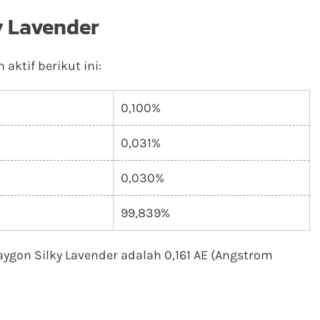
y Lavender
ktif berikut ini:
0,100%
0,031%
0,030%
99,839%
aygon Silky Lavender adalah 0,161 AE (Angstrom