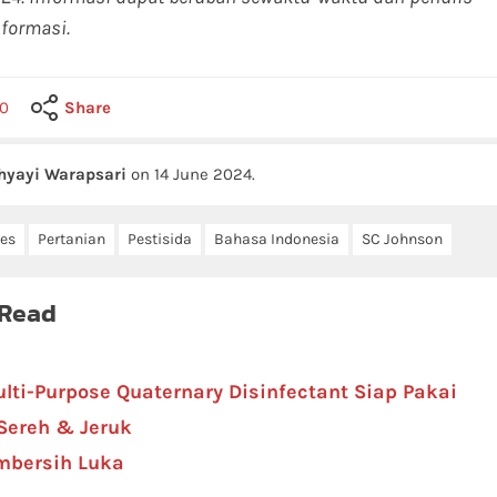
formasi.
0
Share
hyayi Warapsari
on
14 June 2024
.
ces
Pertanian
Pestisida
Bahasa Indonesia
SC Johnson
 Read
lti-Purpose Quaternary Disinfectant Siap Pakai
 Sereh & Jeruk
embersih Luka