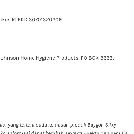
enkes RI PKD 30701320209.
T Johnson Home Hygiene Products, PO BOX 3663,
masi yang tertera pada kemasan produk Baygon Silky
024. Informasi dapat berubah sewaktu-waktu dan penulis