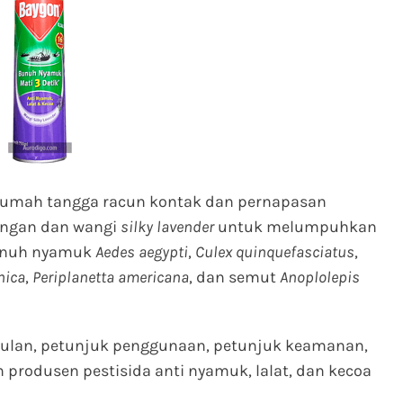
umah tangga racun kontak dan pernapasan
ningan dan wangi
silky lavender
untuk melumpuhkan
bunuh nyamuk
Aedes aegypti
,
Culex quinquefasciatus
,
nica
,
Periplanetta americana
, dan semut
Anoplolepis
nggulan, petunjuk penggunaan, petunjuk keamanan,
 produsen pestisida anti nyamuk, lalat, dan kecoa