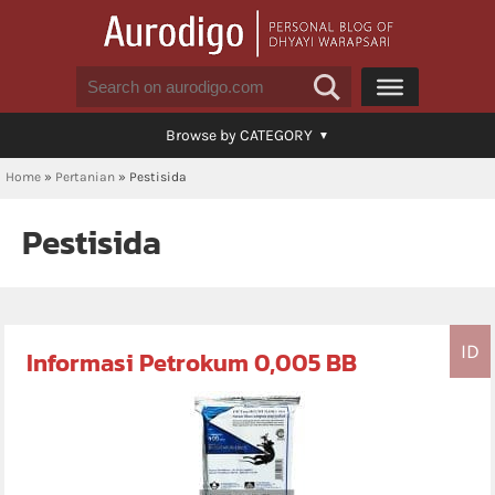
Browse by CATEGORY
Home
»
Pertanian
»
Pestisida
Pestisida
ID
Informasi Petrokum 0,005 BB