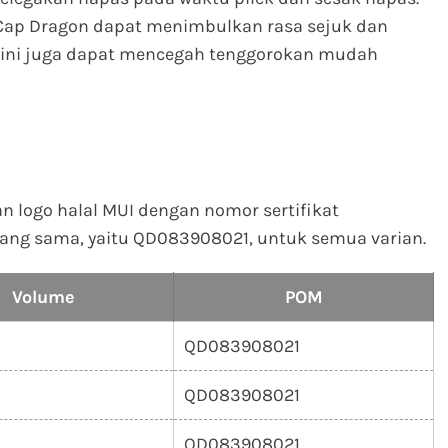
Cap Dragon dapat menimbulkan rasa sejuk dan
l ini juga dapat mencegah tenggorokan mudah
logo halal MUI dengan nomor sertifikat
yang sama, yaitu QD083908021, untuk semua varian.
Volume
POM
QD083908021
QD083908021
QD083908021