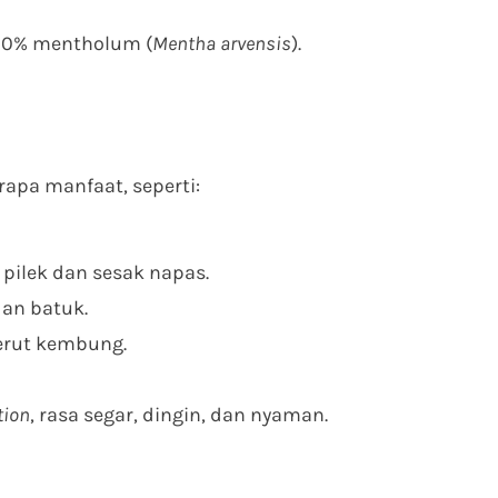
100% mentholum (
Mentha arvensis
).
apa manfaat, seperti:
pilek dan sesak napas.
dan batuk.
erut kembung.
tion
, rasa segar, dingin, dan nyaman.