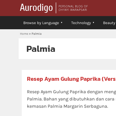
Browse by Language
Technology
Beauty
Home
»
Palmia
Palmia
Resep Ayam Gulung Paprika (Vers
Resep Ayam Gulung Paprika dengan men
Palmia. Bahan yang dibutuhkan dan cara
kemasan Palmia Margarin Serbaguna.