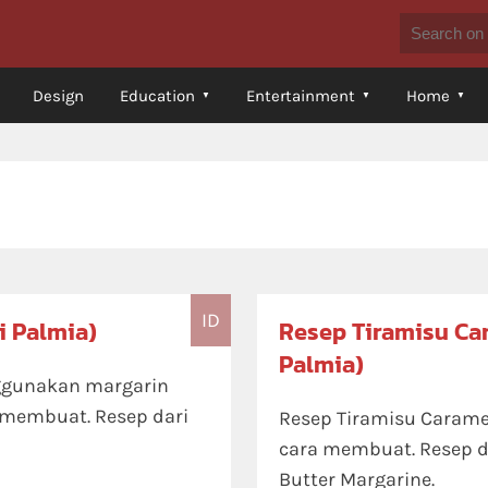
Design
Education
Entertainment
Home
ID
i Palmia)
Resep Tiramisu Ca
Palmia)
ggunakan margarin
 membuat. Resep dari
Resep Tiramisu Carame
cara membuat. Resep d
Butter Margarine.