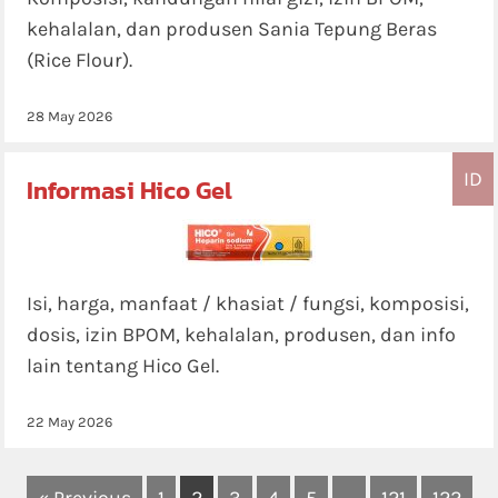
kehalalan, dan produsen Sania Tepung Beras
(Rice Flour).
28 May 2026
ID
Informasi Hico Gel
Isi, harga, manfaat / khasiat / fungsi, komposisi,
dosis, izin BPOM, kehalalan, produsen, dan info
lain tentang Hico Gel.
22 May 2026
« Previous
1
2
3
4
5
…
121
122