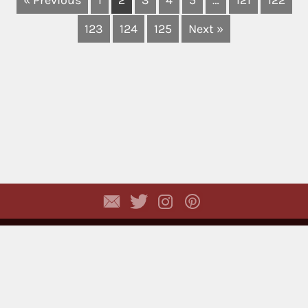
123
124
125
Next »
Copyright © 2026,
Dhyayi Warapsari
. All rights
reserved. (
Disclaimer
)