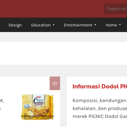
Design
Education
Entertainment
Home
ID
Informasi Dodol PI
M,
Komposisi, kandungan ni
u
kehalalan, dan produse
merek PICNIC Dodol Gar