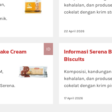
an,
kehalalan, dan produse
t
cokelat dengan krim st
nik.
22 April 2026
ID
Cake Cream
Informasi Serena 
Biscuits
M,
Komposisi, kandungan ni
kehalalan, dan produse
Serena.
cokelat dengan krim pi
17 April 2026