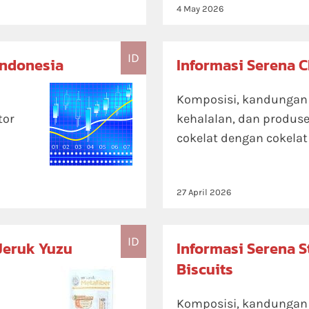
4 May 2026
ID
Indonesia
Informasi Serena C
Komposisi, kandungan ni
tor
kehalalan, dan produs
cokelat dengan cokelat
27 April 2026
ID
Jeruk Yuzu
Informasi Serena 
Biscuits
Komposisi, kandungan ni