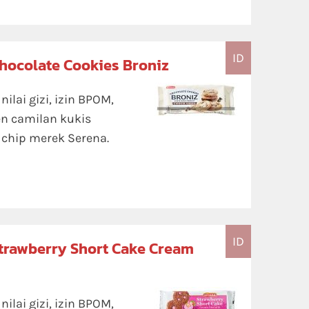
ID
hocolate Cookies Broniz
lai gizi, izin BPOM,
en camilan kukis
 chip merek Serena.
ID
Strawberry Short Cake Cream
lai gizi, izin BPOM,