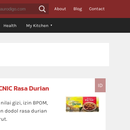
About
Blog
Contact
Health
My Kitchen
ID
CNIC Rasa Durian
lai gizi, izin BPOM,
n dodol rasa durian
ut.