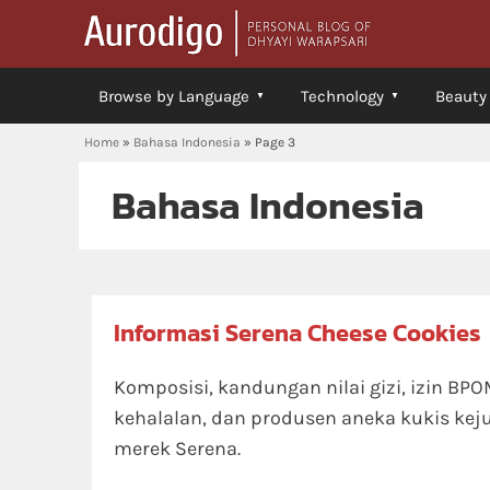
Browse by Language
Technology
Beauty
Home
»
Bahasa Indonesia
»
Page 3
Bahasa Indonesia
Informasi Serena Cheese Cookies
Komposisi, kandungan nilai gizi, izin BPO
kehalalan, dan produsen aneka kukis kej
merek Serena.