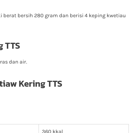
 berat bersih 280 gram dan berisi 4 keping kwetiau
g TTS
ras dan air.
tiaw Kering TTS
360 kkal