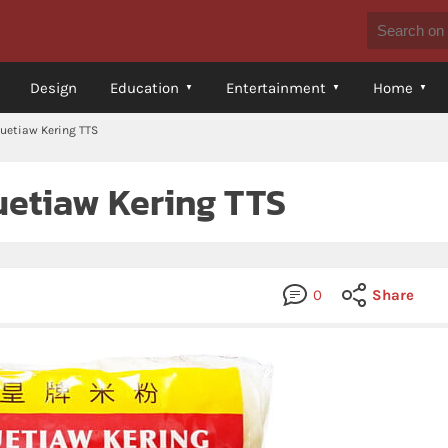
Design
Education
Entertainment
Home
Kuetiaw Kering TTS
uetiaw Kering TTS
0
Share