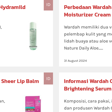
ID
 Hydramild
Perbedaan Wardah 
Moisturizer Cream 
,
Wardah memiliki dua v
pelembap kulit yang m
lidah buaya atau aloe v
Nature Daily Aloe......
31 August 2024
ID
 Sheer Lip Balm
Informasi Wardah C
Brightening Serum
an,
Komposisi, cara pakai, 
dan produsen Wardah C