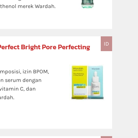
nthenol merek Wardah.
ID
erfect Bright Pore Perfecting
omposisi, izin BPOM,
en serum dengan
vitamin C, dan
ardah.