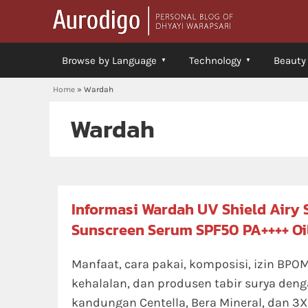
Browse by Language
Technology
Beauty
Home
»
Wardah
Wardah
Informasi Wardah UV Shield Airy
Sunscreen Serum SPF50 PA++++ Oil
Manfaat, cara pakai, komposisi, izin BPOM
kehalalan, dan produsen tabir surya den
kandungan Centella, Bera Mineral, dan 3X