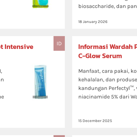
biosaccharide, dan pa
18 January 2026
ID
t Intensive
Informasi Wardah P
C-Glow Serum
,
Manfaat, cara pakai, k
an
kehalalan, dan produs
kandungan Perfectyl™, 
ne
niacinamide 5% dari W
15 December 2025