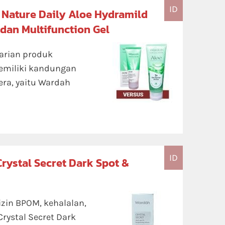
ID
Nature Daily Aloe Hydramild
dan Multifunction Gel
arian produk
emiliki kandungan
era, yaitu Wardah
ID
rystal Secret Dark Spot &
izin BPOM, kehalalan,
rystal Secret Dark