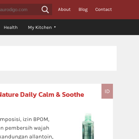
About
Blog
Contact
Health
My Kitchen
ID
Nature Daily Calm & Soothe
omposisi, izin BPOM,
en pembersih wajah
kandungan allantoin,