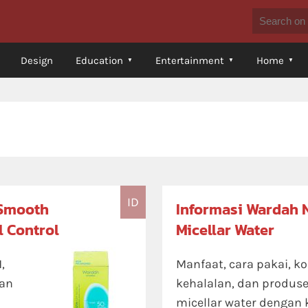
Design
Education
Entertainment
Home
ID
 Smooth
Informasi Wardah 
 Control
Micellar Water
,
Manfaat, cara pakai, k
gan
kehalalan, dan produs
micellar water dengan 