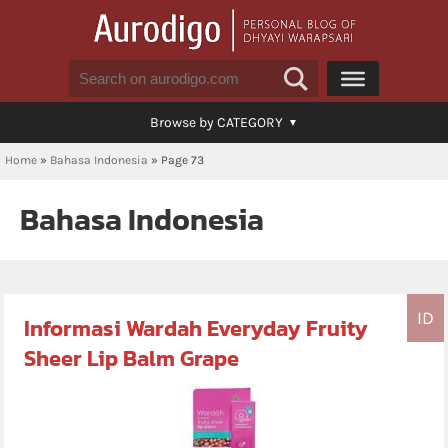
Browse by CATEGORY
Home
»
Bahasa Indonesia
»
Page 73
Bahasa Indonesia
ID
Informasi Wardah Everyday Fruity
Sheer Lip Balm Grape