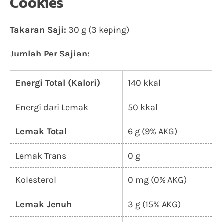
Cookies
Takaran Saji:
30 g (3 keping)
Jumlah Per Sajian:
Energi Total (Kalori)
140 kkal
Energi dari Lemak
50 kkal
Lemak Total
6 g (9% AKG)
Lemak Trans
0 g
Kolesterol
0 mg (0% AKG)
Lemak Jenuh
3 g (15% AKG)