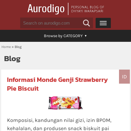
Browse by CATEGORY
Home
»
Blog
Blog
ID
Informasi Monde Genji Strawberry
Pie Biscuit
Komposisi, kandungan nilai gizi, izin BPOM,
kehalalan, dan produsen snack biskuit pai