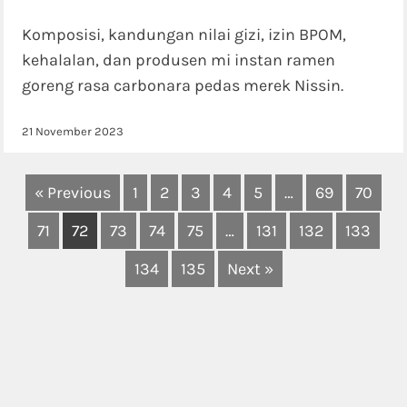
Komposisi, kandungan nilai gizi, izin BPOM,
kehalalan, dan produsen mi instan ramen
goreng rasa carbonara pedas merek Nissin.
21 November 2023
« Previous
1
2
3
4
5
…
69
70
71
72
73
74
75
…
131
132
133
134
135
Next »