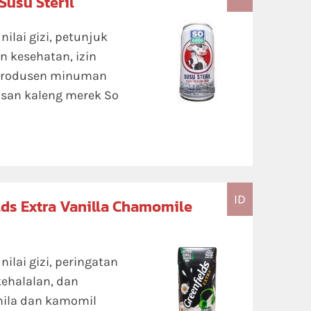
Susu Steril
ilai gizi, petunjuk
 kesehatan, izin
 produsen minuman
asan kaleng merek So
ID
lds Extra Vanilla Chamomile
ilai gizi, peringatan
kehalalan, dan
nila dan kamomil