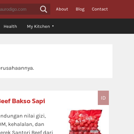
About
Blog
Contact
Health
My Kitchen
erusahaannya.
ID
Beef Bakso Sapi
andungan nilai gizi,
OM, kehalalan, dan
rek Santori Beef dari