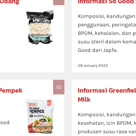
 Udang
Informasi So Good 
Komposisi, kandungan n
penggunaan, peringatan
BPOM, kehalalan, dan
susu steril dalam kem
Good dari Japfa.
28 January 2025
ID
 Pempek
Informasi Greenfie
Milk
Komposisi, kandungan n
food
kesehatan, izin BPOM, 
produsen susu rasa va