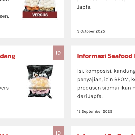
Japfa.
n
sen.
3 October 2025
ID
Udang
Informasi Seafood
Isi, komposisi, kandunga
penyajian, izin BPOM, k
vers
produsen siomai ikan 
dari Japfa.
13 September 2025
ID