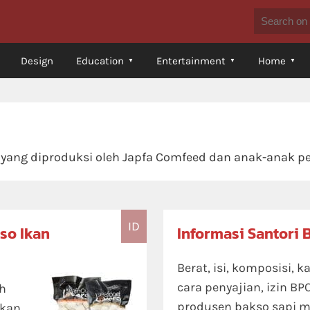
Design
Education
Entertainment
Home
 yang diproduksi oleh Japfa Comfeed dan anak-anak p
ID
so Ikan
Informasi Santori 
Berat, isi, komposisi, k
cara penyajian, izin BP
sh
produsen bakso sapi me
Ikan