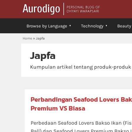
Browse by Language
Technology
Beauty
Home
»
Japfa
Japfa
Kumpulan artikel tentang produk-produk
Perbandingan Seafood Lovers Bak
Premium VS Biasa
Perbedaan Seafood Lovers Bakso Ikan (Fi
Ball) dan Seafood Lovers Premium Bakso 