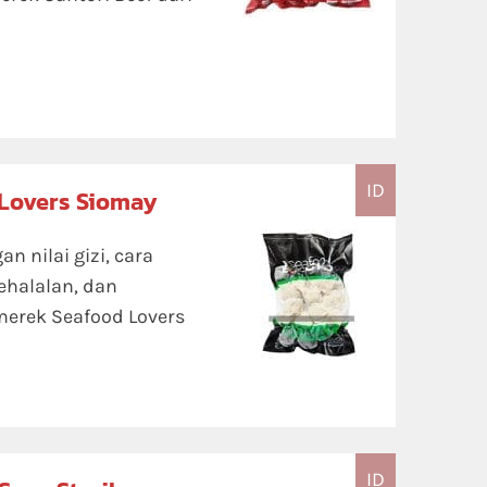
ID
 Lovers Siomay
n nilai gizi, cara
ehalalan, dan
merek Seafood Lovers
ID