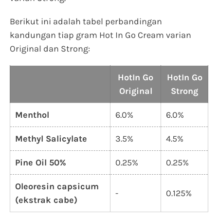
Berikut ini adalah tabel perbandingan
kandungan tiap gram Hot In Go Cream varian
Original dan Strong:
HotIn Go
HotIn Go
Original
Strong
Menthol
6.0%
6.0%
Methyl Salicylate
3.5%
4.5%
Pine Oil 50%
0.25%
0.25%
Oleoresin capsicum
-
0.125%
(ekstrak cabe)