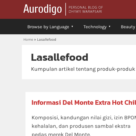
Browse by Language
Technology
Beauty
Home
»
Lasallefood
Lasallefood
Kumpulan artikel tentang produk-produk L
Informasi Del Monte Extra Hot Chil
Komposisi, kandungan nilai gizi, izin BPO
kehalalan, dan produsen sambal ekstra
pedas merek Del Monte.