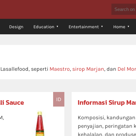
Design
Education
Entertainment
Home
asallefood, seperti
Maestro
,
sirop Marjan
, dan
Del Mo
ID
li Sauce
Informasi Sirup Ma
M,
Komposisi, kandungan ni
penyajian, peringatan 
kehalalan, dan produse