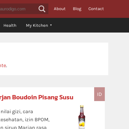
About
Blog
Contact
Health
My Kitchen
nte
.
ID
rjan Boudoin Pisang Susu
lai gizi, cara
kesehatan, izin BPOM,
n sirup Marjan rasa