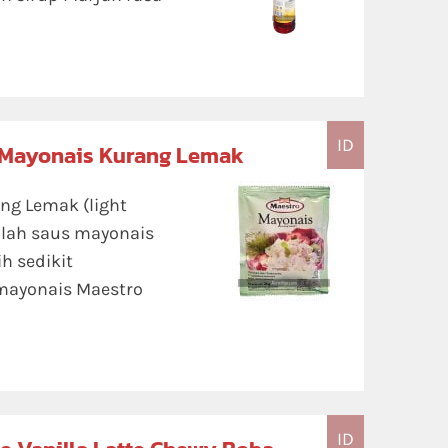
ID
 Mayonais Kurang Lemak
ng Lemak (light
lah saus mayonais
h sedikit
mayonais Maestro
ID