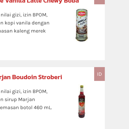
e Vanilla Latte Chewy Boba
lai gizi, izin BPOM,
n kopi vanila dengan
masan kaleng merek
ID
rjan Boudoin Stroberi
lai gizi, izin BPOM,
n sirup Marjan
kemasan botol 460 mL.