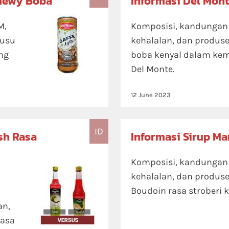
Chewy Boba
Informasi Del Mont
M,
Komposisi, kandungan ni
susu
kehalalan, dan produse
ng
boba kenyal dalam ke
Del Monte.
12 June 2023
ID
sh Rasa
Informasi Sirup Ma
Komposisi, kandungan ni
kehalalan, dan produse
Boudoin rasa stroberi 
an,
rasa