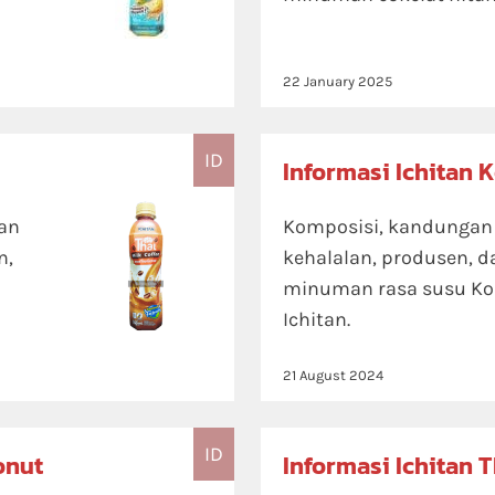
22 January 2025
ID
Informasi Ichitan 
tan
Komposisi, kandungan ni
n,
kehalalan, produsen, d
minuman rasa susu Ko
Ichitan.
21 August 2024
ID
onut
Informasi Ichitan 