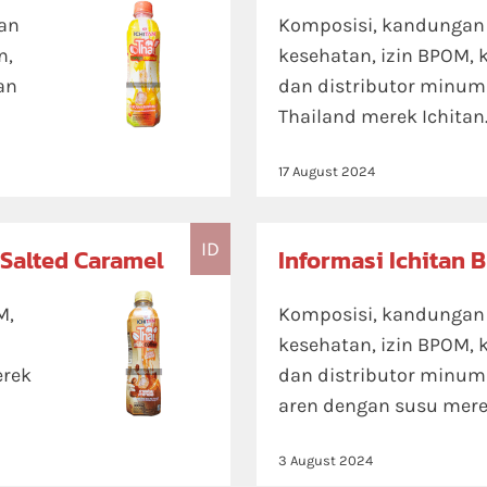
tan
Komposisi, kandungan n
n,
kesehatan, izin BPOM, 
an
dan distributor minuma
Thailand merek Ichitan
17 August 2024
ID
 Salted Caramel
Informasi Ichitan 
M,
Komposisi, kandungan n
kesehatan, izin BPOM, 
erek
dan distributor minum
aren dengan susu merek
3 August 2024