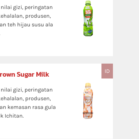
ilai gizi, peringatan
kehalalan, produsen,
n teh hijau susu ala
.
ID
Brown Sugar Milk
ilai gizi, peringatan
kehalalan, produsen,
an kemasan rasa gula
 Ichitan.