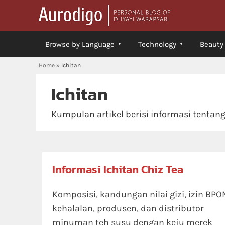
Browse by Language
Technology
Beauty
Home
»
Ichitan
Ichitan
Kumpulan artikel berisi informasi tenta
Informasi Ichitan Chiz Tea
Komposisi, kandungan nilai gizi, izin BPO
kehalalan, produsen, dan distributor
minuman teh susu dengan keju merek