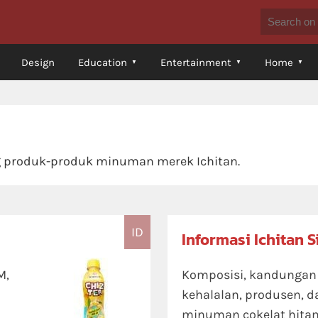
Design
Education
Entertainment
Home
ng produk-produk minuman merek Ichitan.
ID
Informasi Ichitan 
M,
Komposisi, kandungan ni
kehalalan, produsen, d
minuman cokelat hitam