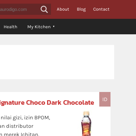
About
Blog
Contact
Health
My Kitchen
ID
Signature Choco Dark Chocolate
lai gizi, izin BPOM,
an distributor
 merek Ichitan.