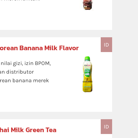
ID
Korean Banana Milk Flavor
lai gizi, izin BPOM,
an distributor
rean banana merek
ID
Thai Milk Green Tea